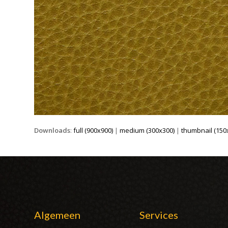
Downloads
:
full (900x900)
|
medium (300x300)
|
thumbnail (150
Algemeen
Services