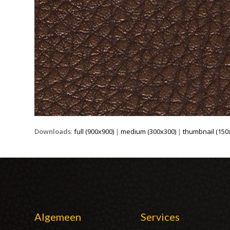
Downloads
:
full (900x900)
|
medium (300x300)
|
thumbnail (150
Algemeen
Services