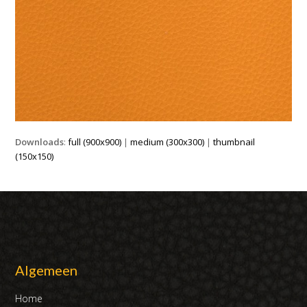
Downloads
:
full (900x900)
|
medium (300x300)
|
thumbnail
(150x150)
Algemeen
Home