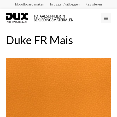
Moodboard maken
Inloggen/ uitloggen
Registeren
Op
Mob
Duke FR Mais
Me