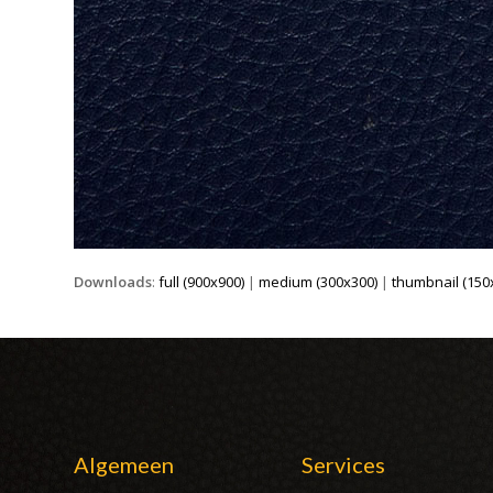
Downloads
:
full (900x900)
|
medium (300x300)
|
thumbnail (150
Algemeen
Services