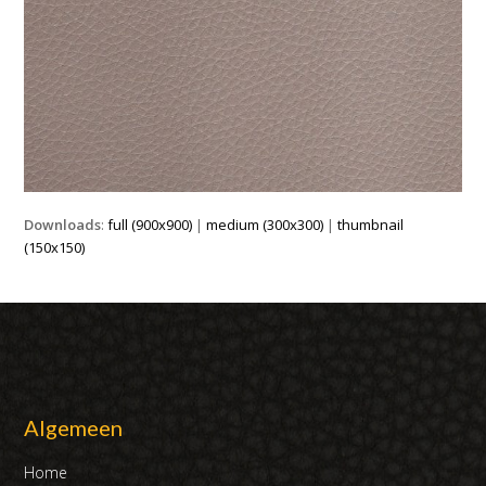
Downloads
:
full (900x900)
|
medium (300x300)
|
thumbnail
(150x150)
Algemeen
Home