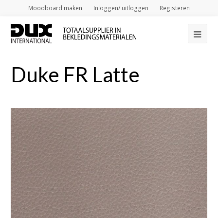
Moodboard maken
Inloggen/ uitloggen
Registeren
Op
Mob
Duke FR Latte
Me