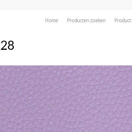
Home
Producten zoeken
Product 
028