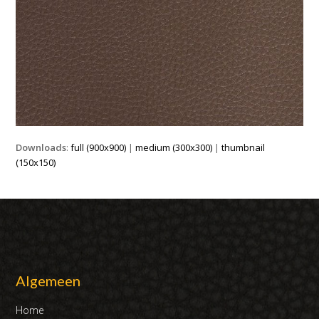
Downloads
:
full (900x900)
|
medium (300x300)
|
thumbnail
(150x150)
Algemeen
Home