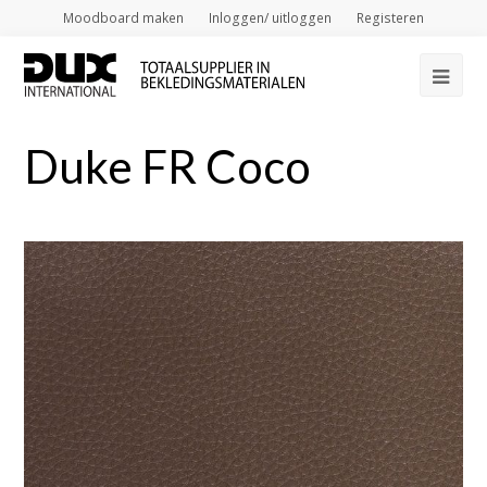
Moodboard maken
Inloggen/ uitloggen
Registeren
Op
Mob
Duke FR Coco
Me