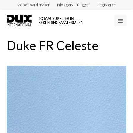
Moodboard maken
Inloggen/ uitloggen
Registeren
Op
Mob
Duke FR Celeste
Me