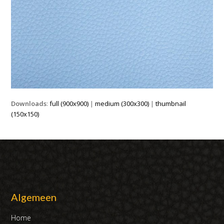
Downloads
:
full (900x900)
|
medium (300x300)
|
thumbnail
(150x150)
Algemeen
Home