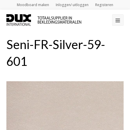
Moodboard maken
Inloggen/ uitloggen
Registeren
Op
Mob
Seni-FR-Silver-59-
Me
601