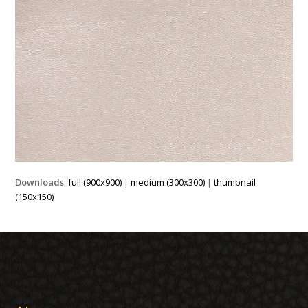
Downloads
:
full (900x900)
|
medium (300x300)
|
thumbnail
(150x150)