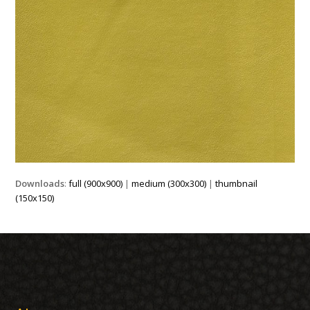
Downloads
:
full (900x900)
|
medium (300x300)
|
thumbnail
(150x150)