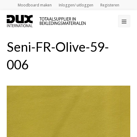
Moodboard maken
Inloggen/ uitloggen
Registeren
Op
Mob
Seni-FR-Olive-59-
Me
006