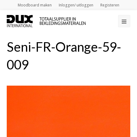
Moodboard maken
Inloggen/ uitloggen
Registeren
Op
Mob
Seni-FR-Orange-59-
Me
009