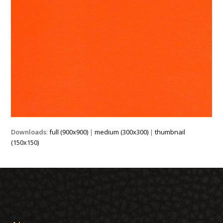
Downloads
:
full (900x900)
|
medium (300x300)
|
thumbnail
(150x150)