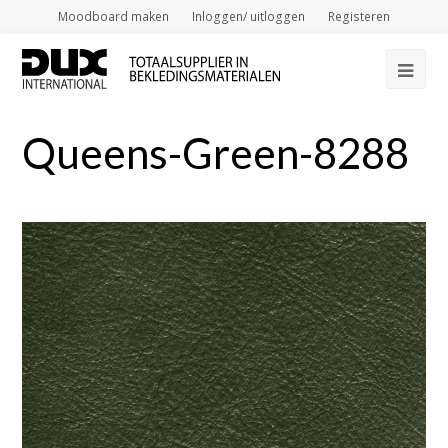
Moodboard maken
Inloggen/ uitloggen
Registeren
Op
Mob
Queens-Green-8288
Me