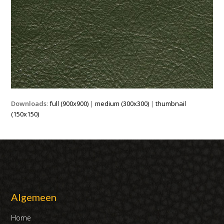
Downloads
:
full (900x900)
|
medium (300x300)
|
thumbnail
(150x150)
Algemeen
Home