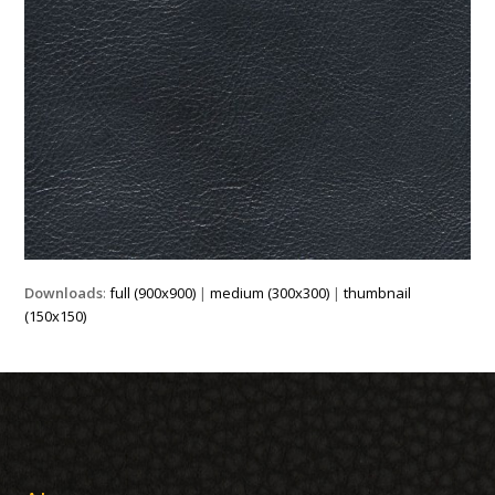
Downloads
:
full (900x900)
|
medium (300x300)
|
thumbnail
(150x150)