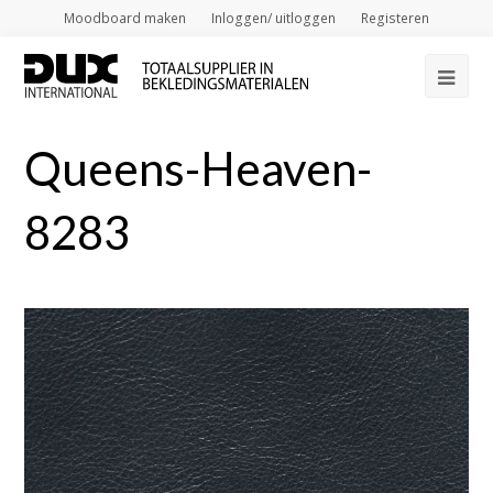
Moodboard maken
Inloggen/ uitloggen
Registeren
Op
Mob
Queens-Heaven-
Me
8283