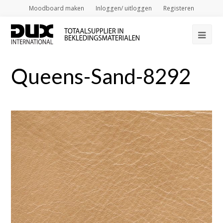
Moodboard maken
Inloggen/ uitloggen
Registeren
Op
Mob
Queens-Sand-8292
Me