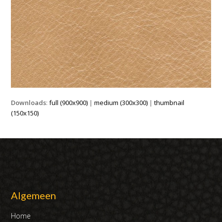
Downloads
:
full (900x900)
|
medium (300x300)
|
thumbnail
(150x150)
Algemeen
Home