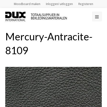
Moodboard maken
Inloggen/ uitloggen
Registeren
Op
Mob
Mercury-Antracite-
Me
8109