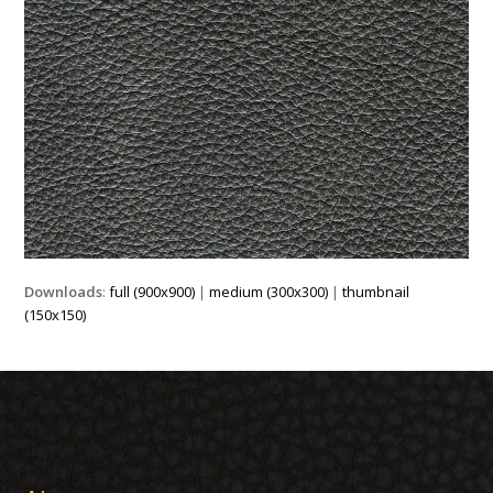
Downloads
:
full (900x900)
|
medium (300x300)
|
thumbnail
(150x150)