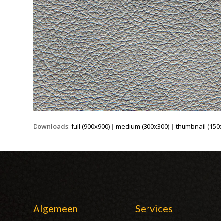
Downloads
:
full (900x900)
|
medium (300x300)
|
thumbnail (150
Algemeen
Services