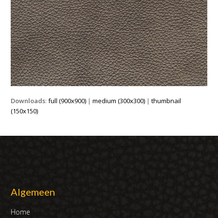
Downloads
:
full (900x900)
|
medium (300x300)
|
thumbnail
(150x150)
Algemeen
Home