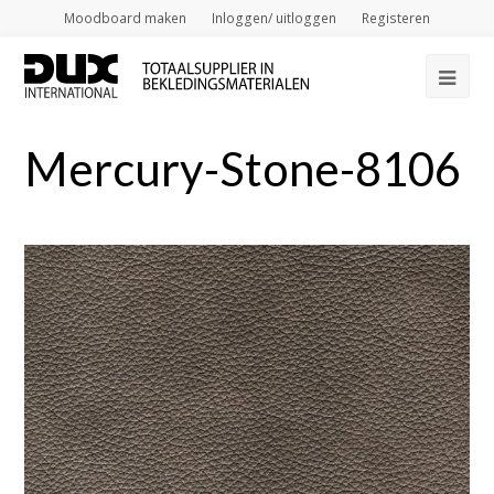
Moodboard maken
Inloggen/ uitloggen
Registeren
Op
Mob
Mercury-Stone-8106
Me