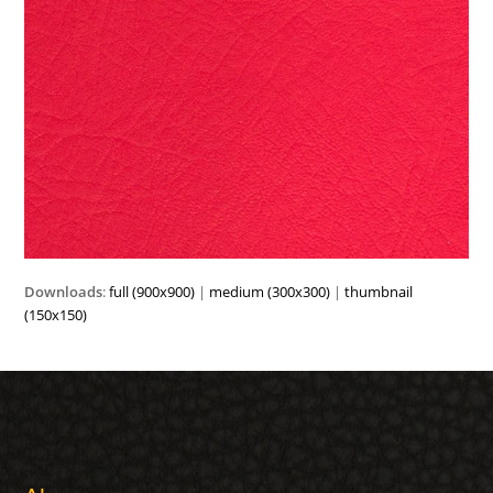
Downloads
:
full (900x900)
|
medium (300x300)
|
thumbnail
(150x150)