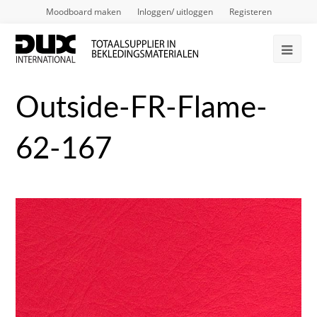
Moodboard maken
Inloggen/ uitloggen
Registeren
Ope
Mob
Outside-FR-Flame-
Me
62-167