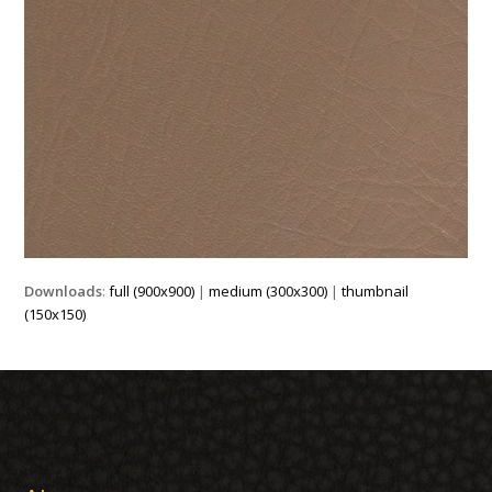
Downloads
:
full (900x900)
|
medium (300x300)
|
thumbnail
(150x150)