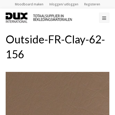
Moodboard maken
Inloggen/ uitloggen
Registeren
Op
Mob
Outside-FR-Clay-62-
Me
156