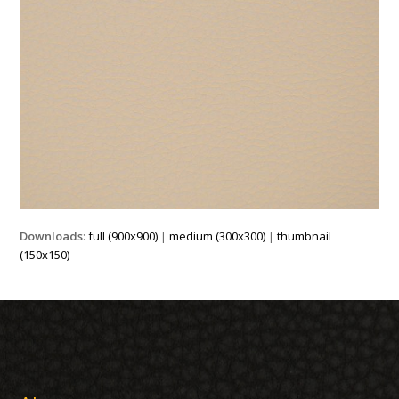
Downloads
:
full (900x900)
|
medium (300x300)
|
thumbnail
(150x150)