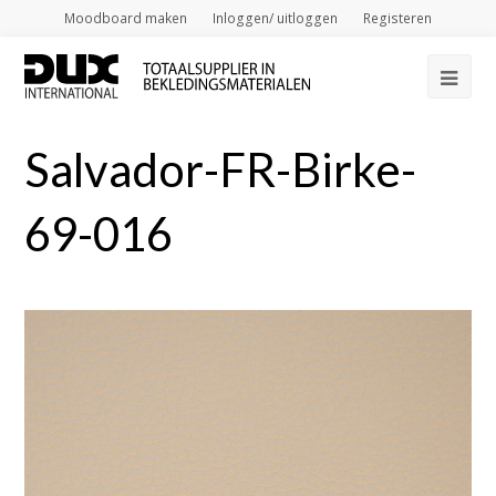
Moodboard maken
Inloggen/ uitloggen
Registeren
Op
Mob
Salvador-FR-Birke-
Me
69-016