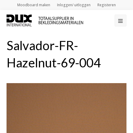
Moodboard maken
Inloggen/ uitloggen
Registeren
Op
Mob
Salvador-FR-
Me
Hazelnut-69-004