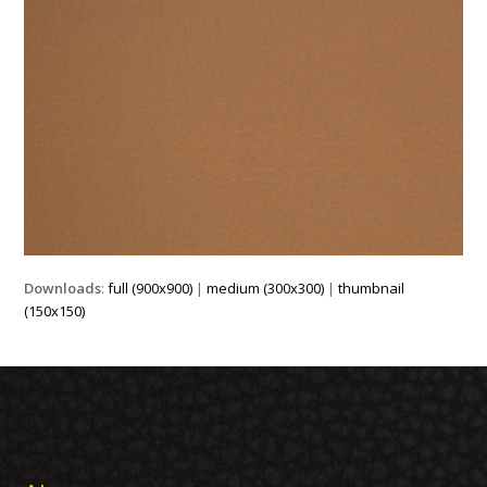
Downloads
:
full (900x900)
|
medium (300x300)
|
thumbnail
(150x150)