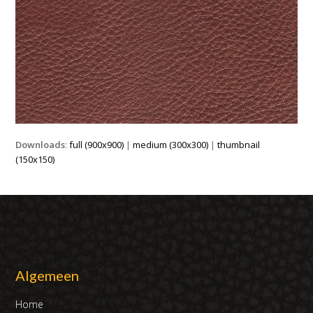
Downloads
:
full (900x900)
|
medium (300x300)
|
thumbnail
(150x150)
Algemeen
Home