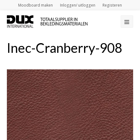
Moodboard maken
Inloggen/ uitloggen
Registeren
Op
Mob
Inec-Cranberry-908
Me