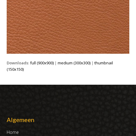
Downloads
:
full (900x900)
|
medium (300x300)
|
thumbnail
(150x150)
Algemeen
Home