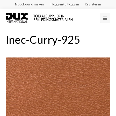
Moodboard maken
Inloggen/ uitloggen
Registeren
Op
Mob
Inec-Curry-925
Me