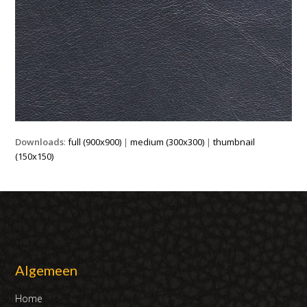
Downloads
:
full (900x900)
|
medium (300x300)
|
thumbnail
(150x150)
Algemeen
Home