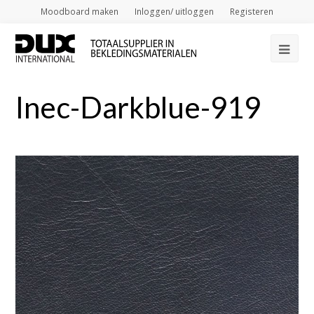
Moodboard maken
Inloggen/ uitloggen
Registeren
Op
Mob
Inec-Darkblue-919
Me