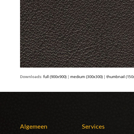
Downloads
:
full (900x900)
|
medium (300x300)
|
thumbnail (150
Algemeen
Services