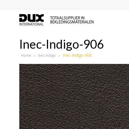
Inec-Indigo-906
Inec-Indigo-906
Home
»
Inec Indigo
»