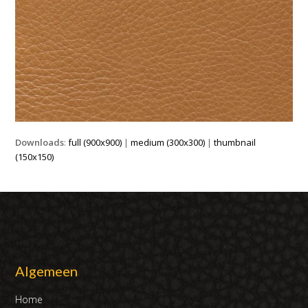
Downloads
:
full (900x900)
|
medium (300x300)
|
thumbnail
(150x150)
Algemeen
Home