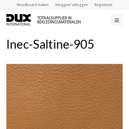
Moodboard maken
Inloggen/ uitloggen
Registeren
Op
Mob
Inec-Saltine-905
Me