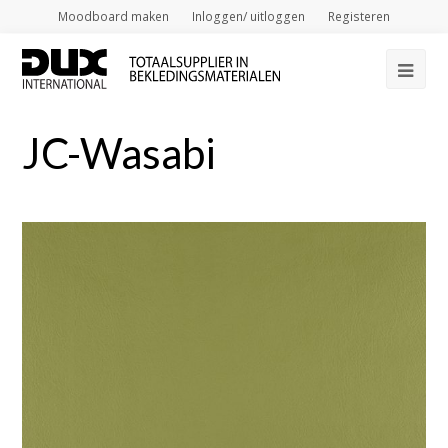
Moodboard maken
Inloggen/ uitloggen
Registeren
Op
Mob
JC-Wasabi
Me