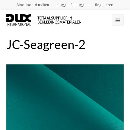
Moodboard maken
Inloggen/ uitloggen
Registeren
Op
Mob
JC-Seagreen-2
Me