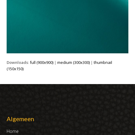
Downloads
:
full (900x900)
|
medium (300x300)
|
thumbnail
(150x150)
Algemeen
Home