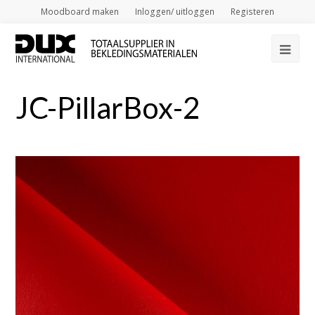
Moodboard maken
Inloggen/ uitloggen
Registeren
Op
Mob
JC-PillarBox-2
Me