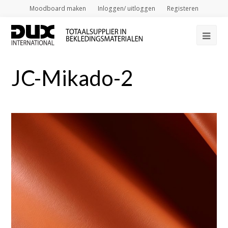
Moodboard maken
Inloggen/ uitloggen
Registeren
Op
Mob
JC-Mikado-2
Me