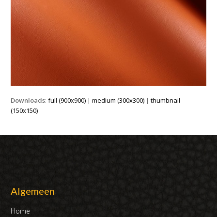
Downloads
:
full (900x900)
|
medium (300x300)
|
thumbnail
(150x150)
Algemeen
Home