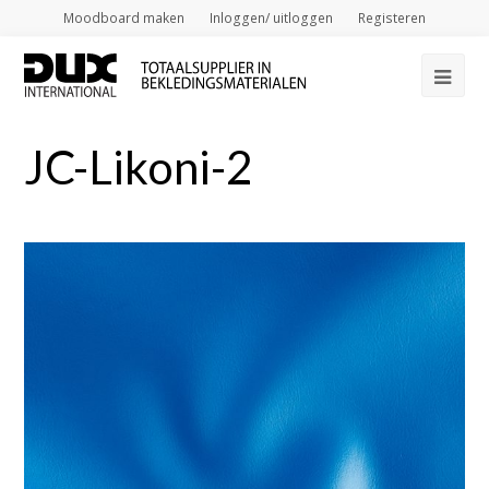
Moodboard maken
Inloggen/ uitloggen
Registeren
Op
Mob
JC-Likoni-2
Me