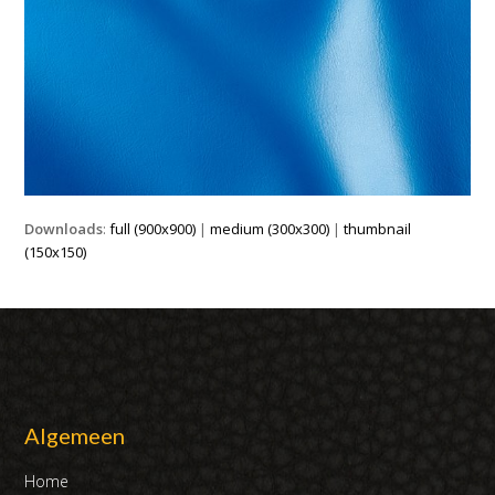
Downloads
:
full (900x900)
|
medium (300x300)
|
thumbnail
(150x150)
Algemeen
Home