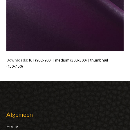
Downloads
:
full (900x900)
|
medium (300x300)
|
thumbnail
(150x150)
Algemeen
Home