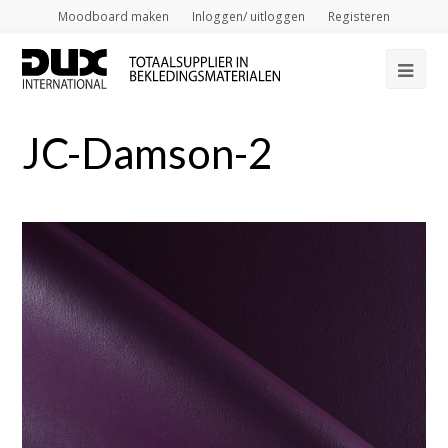
Moodboard maken
Inloggen/ uitloggen
Registeren
Op
Mob
JC-Damson-2
Me