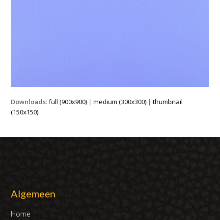
Downloads
:
full (900x900)
|
medium (300x300)
|
thumbnail
(150x150)
Algemeen
Home