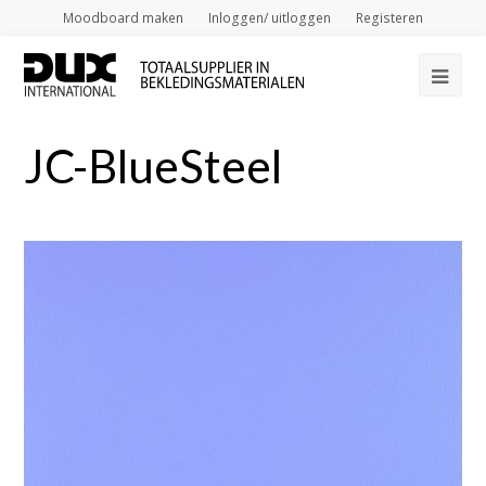
Moodboard maken
Inloggen/ uitloggen
Registeren
Op
Mob
JC-BlueSteel
Me