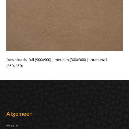
Downloads
:
full (900x900)
|
medium (300x300)
|
thumbnail
(150x150)
Algemeen
Home