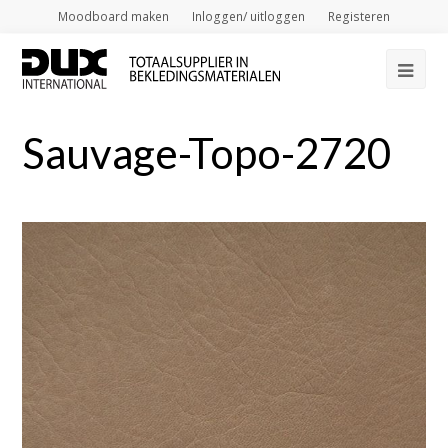
Moodboard maken
Inloggen/ uitloggen
Registeren
Op
Mob
Sauvage-Topo-2720
Me