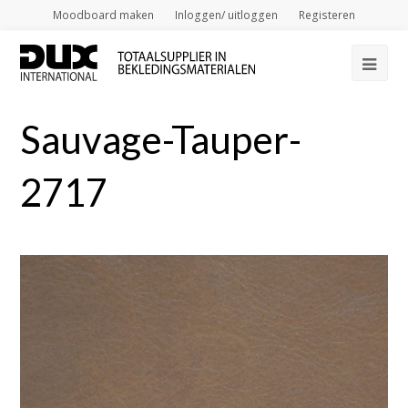
Moodboard maken
Inloggen/ uitloggen
Registeren
Op
Mob
Sauvage-Tauper-
Me
2717