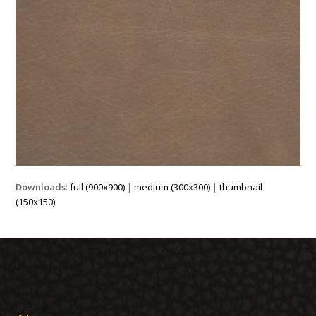
Downloads
:
full (900x900)
|
medium (300x300)
|
thumbnail
(150x150)