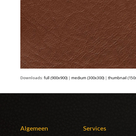
Downloads
:
full (900x900)
|
medium (300x300)
|
thumbnail (150
Algemeen
Services