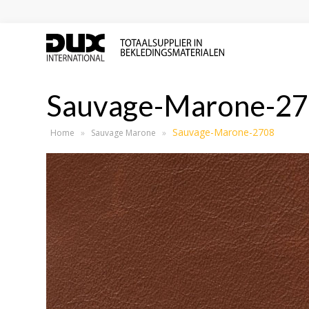
Sauvage-Marone-2
Sauvage-Marone-2708
Home
»
Sauvage Marone
»