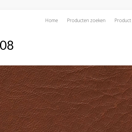
Home
Producten zoeken
Product 
708