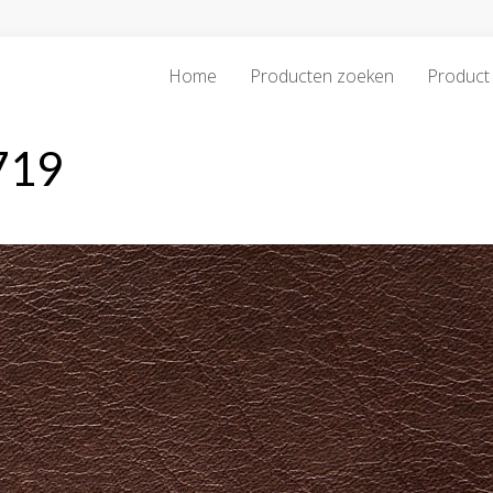
Home
Producten zoeken
Product 
719