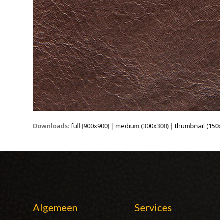
Downloads
:
full (900x900)
|
medium (300x300)
|
thumbnail (150
Algemeen
Services