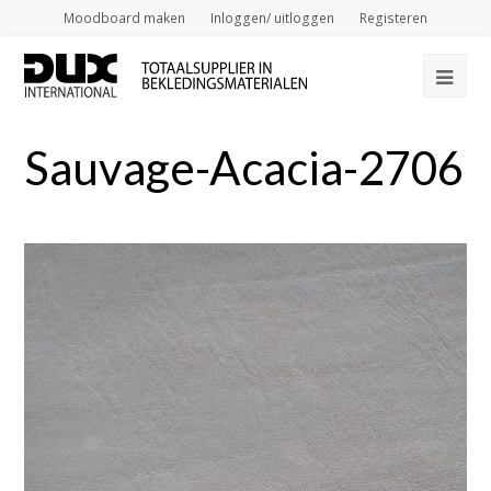
Moodboard maken
Inloggen/ uitloggen
Registeren
Op
Mob
Sauvage-Acacia-2706
Me