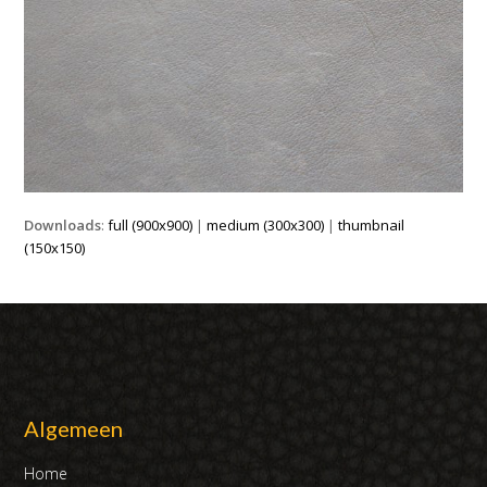
Downloads
:
full (900x900)
|
medium (300x300)
|
thumbnail
(150x150)
Algemeen
Home