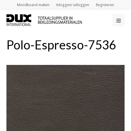
Moodboard maken
Inloggen/ uitloggen
Registeren
Op
Mob
Polo-Espresso-7536
Me