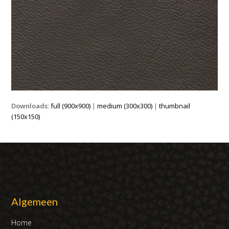
Downloads
:
full (900x900)
|
medium (300x300)
|
thumbnail
(150x150)
Algemeen
Home