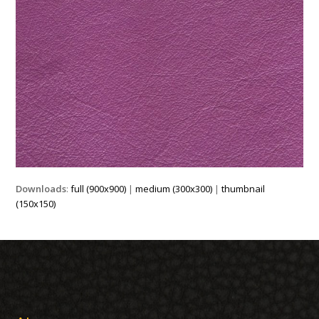
Downloads
:
full (900x900)
|
medium (300x300)
|
thumbnail
(150x150)