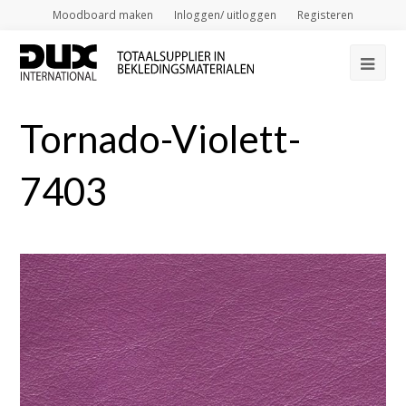
Moodboard maken
Inloggen/ uitloggen
Registeren
Op
Mob
Tornado-Violett-
Me
7403