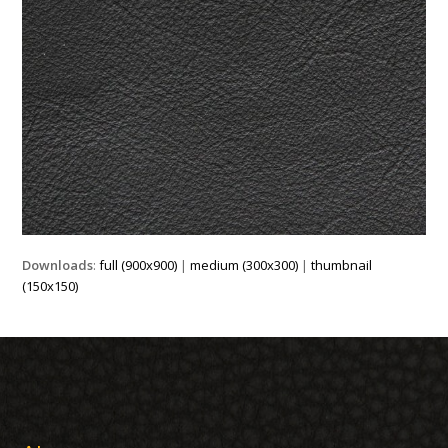
Downloads
:
full (900x900)
|
medium (300x300)
|
thumbnail
(150x150)