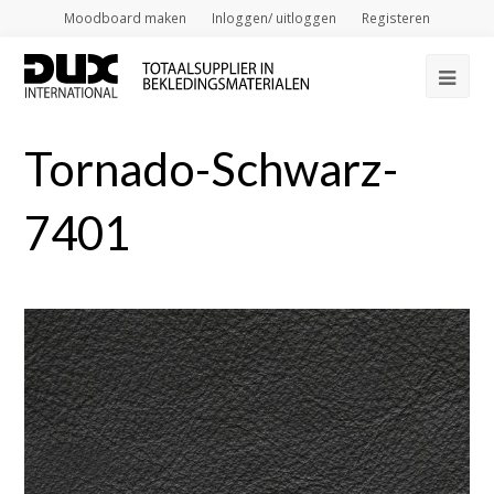
Moodboard maken
Inloggen/ uitloggen
Registeren
Op
Mob
Tornado-Schwarz-
Me
7401