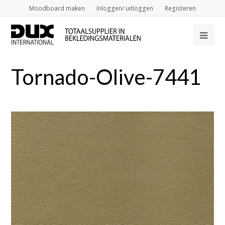
Moodboard maken
Inloggen/ uitloggen
Registeren
Op
Mob
Tornado-Olive-7441
Me