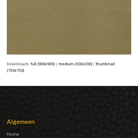
Downloads
:
full (900x900)
|
medium (300x300)
|
thumbnail
(150x150)
Algemeen
Home