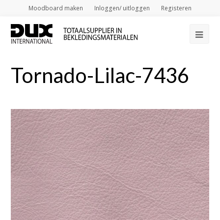
Moodboard maken
Inloggen/ uitloggen
Registeren
Op
Mob
Tornado-Lilac-7436
Me