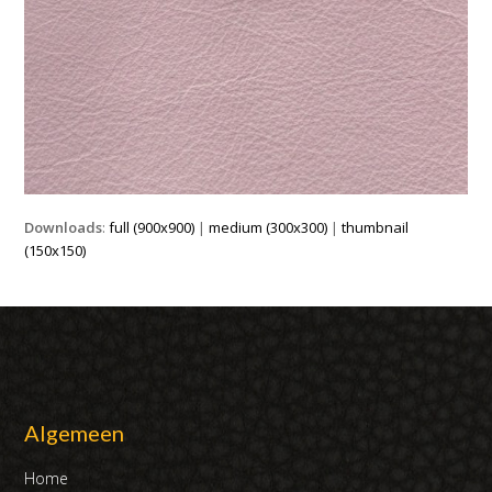
Downloads
:
full (900x900)
|
medium (300x300)
|
thumbnail
(150x150)
Algemeen
Home