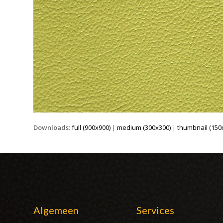
Downloads
:
full (900x900)
|
medium (300x300)
|
thumbnail (150
Algemeen
Services