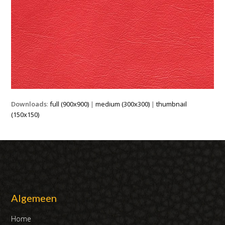
Downloads
:
full (900x900)
|
medium (300x300)
|
thumbnail
(150x150)
Algemeen
Home