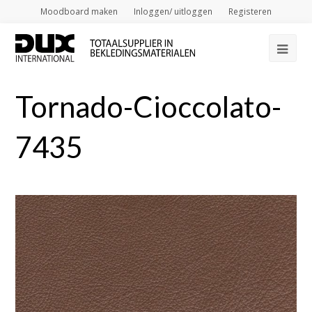
Moodboard maken
Inloggen/ uitloggen
Registeren
Op
Mob
Tornado-Cioccolato-
Me
7435