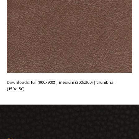
Downloads
:
full (900x900)
|
medium (300x300)
|
thumbnail
(150x150)