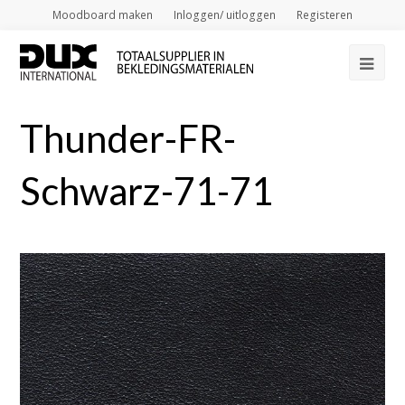
Moodboard maken
Inloggen/ uitloggen
Registeren
Op
Mob
Thunder-FR-
Me
Schwarz-71-71