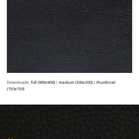
Downloads
:
full (900x900)
|
medium (300x300)
|
thumbnail
(150x150)