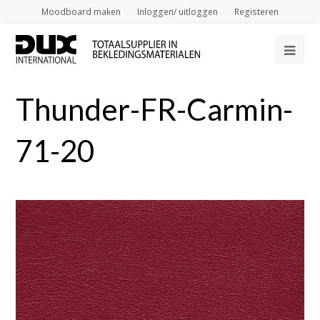
Moodboard maken
Inloggen/ uitloggen
Registeren
Op
Mob
Thunder-FR-Carmin-
Me
71-20