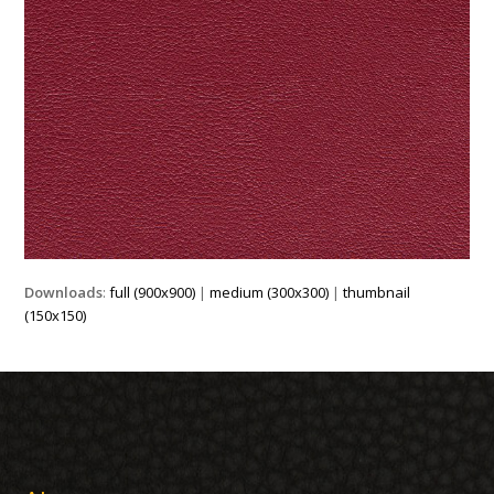
Downloads
:
full (900x900)
|
medium (300x300)
|
thumbnail
(150x150)