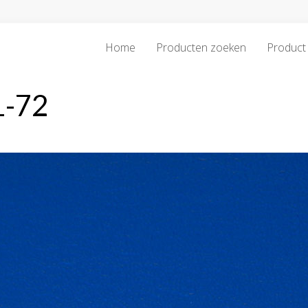
Home
Producten zoeken
Product 
1-72