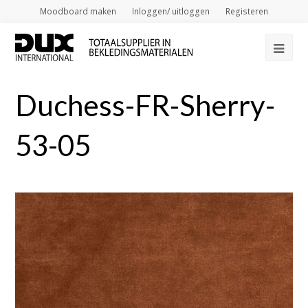
Moodboard maken
Inloggen/ uitloggen
Registeren
Op
Mob
Duchess-FR-Sherry-
Me
53-05