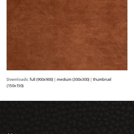
Downloads
:
full (900x900)
|
medium (300x300)
|
thumbnail
(150x150)